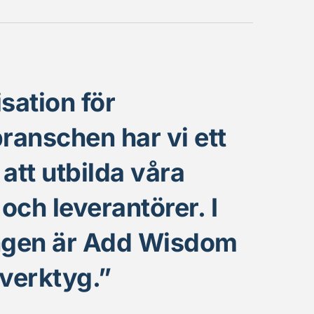
ation för 
anschen har vi ett 
att utbilda våra 
h leverantörer. I 
gen är Add Wisdom 
t verktyg.” 