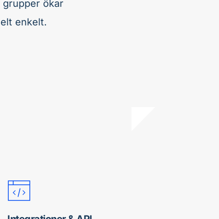
 grupper ökar 
elt enkelt. 
Integrationer & API