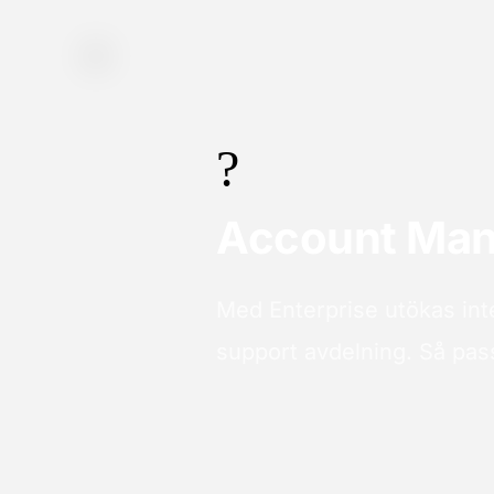
?
Account Man
Med Enterprise utökas int
support avdelning. Så pass