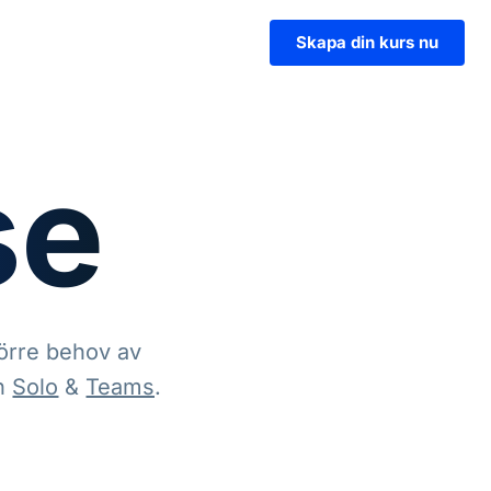
Skapa din kurs nu
se
törre behov av 
n 
Solo
 & 
Teams
.