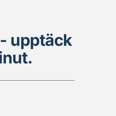
- upptäck 
nut.