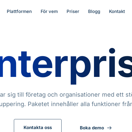
Plattformen
För vem
Priser
Blogg
Kontakt
nterpri
tar sig till företag och organisationer med ett s
uppering. Paketet innehåller alla funktioner frå
Kontakta oss
Boka demo