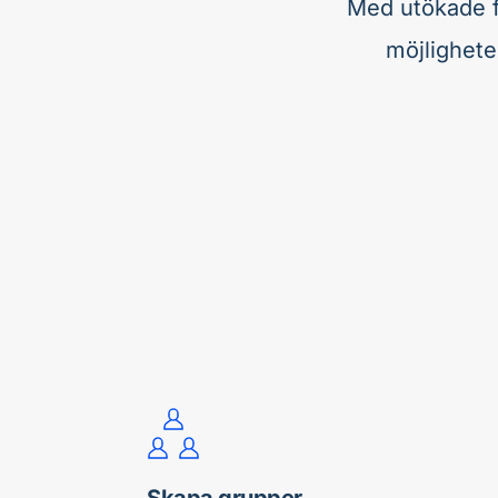
Med utökade f
möjligheter
Skapa grupper