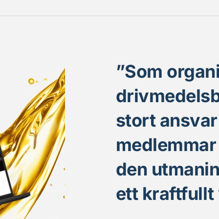
”
Som organis
drivmedelsbr
stort ansvar 
medlemmar oc
den utmanin
ett kraftfull